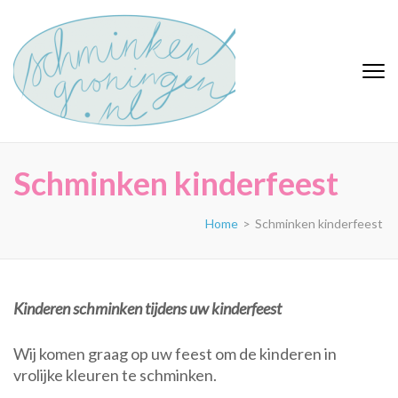
Ga
naar
inhoud
Schminken
(Druk
Schminken voor kinderen
enter)
en volwassen
Groningen
Schminken kinderfeest
Home
>
Schminken kinderfeest
Kinderen schminken tijdens uw kinderfeest
Wij komen graag op uw feest om de kinderen in
vrolijke kleuren te schminken.